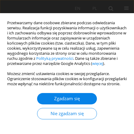
EN
PL
Przetwarzamy dane osobowe zbierane podczas odwiedzania
serwisu. Realizacja funkcji pozyskiwania informacji o użytkownikach
i ich zachowaniu odbywa się poprzez dobrowolnie wprowadzone w
formularzach informacje oraz zapisywanie w urządzeniach
końcowych plików cookies (tzw. ciasteczka). Dane, w tym pliki
cookies, wykorzystywane są w celu realizacji usług, zapewnienia
wygodnego korzystania ze strony oraz w celu monitorowania
ruchu zgodnie z
Polityką prywatności
. Dane są także zbierane i
Special Issue 1/2015 vol. 22
przetwarzane przez narzędzie Google Analytics (
więcej
).
Możesz zmienić ustawienia cookies w swojej przeglądarce.
Ograniczenie stosowania plików cookies w konfiguracji przeglądarki
może wpłynąć na niektóre funkcjonalności dostępne na stronie.
BADANIA SKUTECZNOŚCI
Zgadzam się
OSADZARKOWEGO
Nie zgadzam się
OCZYSZCZANIA KRUSZYWA Z
ZIAREN WĘGLANOWYCH