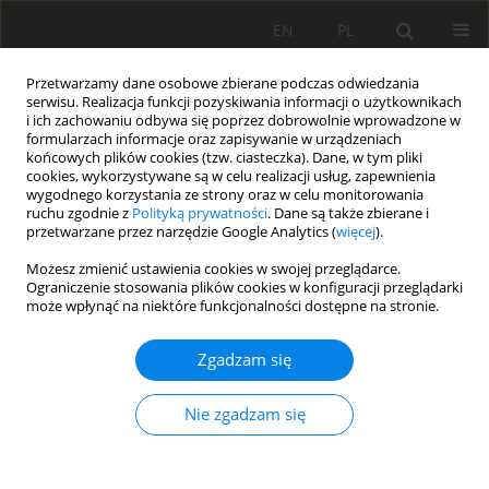
EN
PL
Przetwarzamy dane osobowe zbierane podczas odwiedzania
serwisu. Realizacja funkcji pozyskiwania informacji o użytkownikach
i ich zachowaniu odbywa się poprzez dobrowolnie wprowadzone w
formularzach informacje oraz zapisywanie w urządzeniach
końcowych plików cookies (tzw. ciasteczka). Dane, w tym pliki
cookies, wykorzystywane są w celu realizacji usług, zapewnienia
wygodnego korzystania ze strony oraz w celu monitorowania
ruchu zgodnie z
Polityką prywatności
. Dane są także zbierane i
Słowo kluczowe
surowce
przetwarzane przez narzędzie Google Analytics (
więcej
).
mineralne
Możesz zmienić ustawienia cookies w swojej przeglądarce.
Ograniczenie stosowania plików cookies w konfiguracji przeglądarki
może wpłynąć na niektóre funkcjonalności dostępne na stronie.
Klasyfikator pulsacyjny jako sprawdzone
urządzenie do oczyszczania surowców
Zgadzam się
mineralnych
Piotr Matusiak
,
Daniel Kowol
Nie zgadzam się
Mining Science 2012;134(Special Issue 41):191-199
Statystyki