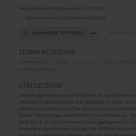
Mining Science 2016;23(Special Issue 1):215-226
DOI:
https://doi.org/10.5277/mscma1622320
Artykuł
(PDF, 979.13 kB)
Referencje
(1
SŁOWA KLUCZOWE
powinowactwo
asfalt
kruszywo
środek adhezyjn
metoda gotowania
STRESZCZENIE
Mineral aggregate and asphalt binder for asphalt mixes sh
adhesion of asphalt binder and aggregate. In order to inc
adhesion should be used. The type and amount of adhesi
binder. The tests was performed by four methods acc. 
84/B-06714. In testes there were used aggregates with dif
melaphyre, quartzite and post-glacial), different asphalt
was to find correlation between different available metho