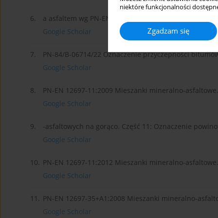
niektóre funkcjonalności dostępne
6.
a asfaltem wg PN-EN 12697-11:2012, Program badawc
Zgadzam się
Google Scholar
7.
PN-84/B-06714/22 Oznaczenie przyczepności bitumó
Google Scholar
8.
PN-EN 12697-11:2009 Mieszanki mineralno-asfaltowe
Google Scholar
9.
-asfaltowych na gorąco. Część 11: Oznaczenie powin
Google Scholar
10.
PN-EN 12697-11:2012 Mieszanki mineralno-asfaltowe
Google Scholar
11.
PN-EN 12697-35+A1:2008 Mieszanki mineralno-asfalt
Google Scholar