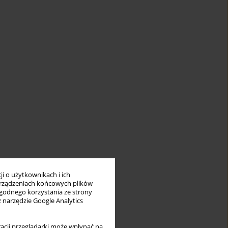
i o użytkownikach i ich
rządzeniach końcowych plików
wygodnego korzystania ze strony
z narzędzie Google Analytics
acji przeglądarki może wpłynąć na