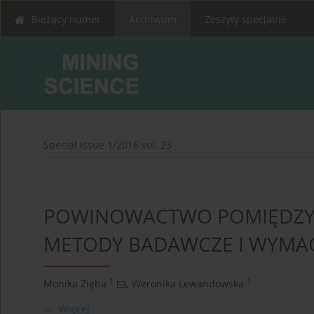
Bieżący numer
Archiwum
Zeszyty specjalne
Special Issue 1/2016 vol. 23
POWINOWACTWO POMIĘDZY 
METODY BADAWCZE I WYMAG
1
1
Monika Zięba
,
Weronika Lewandowska
Więcej