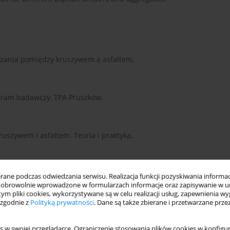
iązania pomiędzy kruszywem a asfaltem.
gram badawczy, TPA Pruszków.
szywem i asfaltem. Teoria i praktyka,.
ne podczas odwiedzania serwisu. Realizacja funkcji pozyskiwania informacj
obrowolnie wprowadzone w formularzach informacje oraz zapisywanie w u
 tym pliki cookies, wykorzystywane są w celu realizacji usług, zapewnienia 
 zgodnie z
Polityką prywatności
. Dane są także zbierane i przetwarzane prze
nie powiązania pomiędzy kruszywem.
s w swojej przeglądarce. Ograniczenie stosowania plików cookies w konfigur