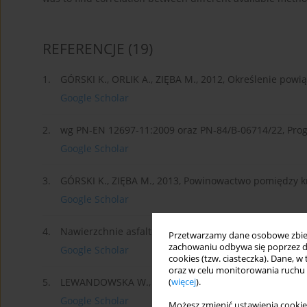
REFERENCJE
(19)
1.
GÓRSKI K., ORLIK A., ZIĘBA M., 2012, Określenie pow
Google Scholar
2.
wg PN-EN 12697-11:2009 oraz PN-84/B-06714/22, Pro
Google Scholar
3.
GÓRSKI K., ZIĘBA M., 2013, Powinowactwo pomiędzy kru
Google Scholar
4.
Nawierzchnie asfaltowe, nr 2, s. 3–7.
Przetwarzamy dane osobowe zbiera
zachowaniu odbywa się poprzez d
Google Scholar
cookies (tzw. ciasteczka). Dane, w
oraz w celu monitorowania ruchu
5.
LEWANDOWSKA W., ORLIK A., ZIĘBA M., 2013, Określe
(
więcej
).
Google Scholar
Możesz zmienić ustawienia cookie