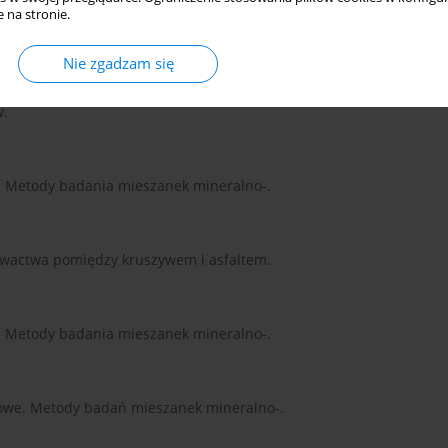
 na stronie.
zy, TPA Pruszków.
Nie zgadzam się
w.
. Metody badania mieszanek mineralno-.
owactwa pomiędzy kruszywem i asfaltem.
. Metody badania mieszanek mineralno-.
owe. Metody badań mieszanek mineralno-.