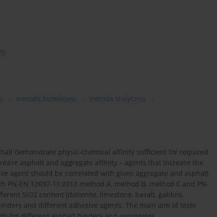
9)
y
metoda butelkowa
metoda statyczna
all demonstrate physic-chemical affinity sufficient for required
rease asphalt and aggregate affinity – agents that increase the
ve agent should be correlated with given aggregate and asphalt
with PN-EN 12697-11:2012 method A, method B, method C and PN-
ferent SiO2 content (dolomite, limestone, basalt, gabbro,
 binders and different adhesive agents. The main aim of tests
ds for different asphalt binders and aggregates.