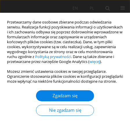
EN
PL
Przetwarzamy dane osobowe zbierane podczas odwiedzania
serwisu. Realizacja funkcji pozyskiwania informacji o użytkownikach
i ich zachowaniu odbywa się poprzez dobrowolnie wprowadzone w
formularzach informacje oraz zapisywanie w urządzeniach
końcowych plików cookies (tzw. ciasteczka). Dane, w tym pliki
cookies, wykorzystywane są w celu realizacji usług, zapewnienia
wygodnego korzystania ze strony oraz w celu monitorowania
ruchu zgodnie z
Polityką prywatności
. Dane są także zbierane i
2016 vol. 23
przetwarzane przez narzędzie Google Analytics (
więcej
).
Możesz zmienić ustawienia cookies w swojej przeglądarce.
Ograniczenie stosowania plików cookies w konfiguracji przeglądarki
może wpłynąć na niektóre funkcjonalności dostępne na stronie.
The effectiveness of earth
Zgadzam się
structures reinforcement on
Nie zgadzam się
mining areas: numerical
analysis.