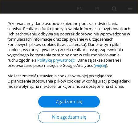
EN
PL
Przetwarzamy dane osobowe zbierane podczas odwiedzania
serwisu. Realizacja funkcji pozyskiwania informacji o użytkownikach
i ich zachowaniu odbywa się poprzez dobrowolnie wprowadzone w
formularzach informacje oraz zapisywanie w urządzeniach
końcowych plików cookies (tzw. ciasteczka). Dane, w tym pliki
cookies, wykorzystywane są w celu realizacji usług, zapewnienia
wygodnego korzystania ze strony oraz w celu monitorowania
ruchu zgodnie z
Polityką prywatności
. Dane są także zbierane i
Autor
El Mekki Abdelouahad
przetwarzane przez narzędzie Google Analytics (
więcej
).
Możesz zmienić ustawienia cookies w swojej przeglądarce.
Ograniczenie stosowania plików cookies w konfiguracji przeglądarki
Use of slope failures inventory and climatic data
może wpłynąć na niektóre funkcjonalności dostępne na stronie.
for landslide susceptibility, vulnerability, and risk
mapping in souk Ahras region
Zgadzam się
El Mekki Abdelouahad
,
Riheb HADJI
,
Chemseddine Fehdi
Nie zgadzam się
Mining Science 2017;24:237-235
DOI
:
https://doi.org/10.5277/msc172417
Statystyki