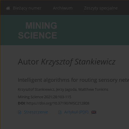
Bieżący numer
Archiwum
Zeszyty specjalne
Autor
Krzysztof Stankiewicz
Intelligent algorithms for routing sensory ne
Krzysztof Stankiewicz
,
Jerzy Jagoda
,
Matthew Tonkins
Mining Science 2021;28:103-115
DOI
:
https://doi.org/10.37190/MSC212808
Streszczenie
Artykuł
(PDF)