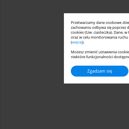
Przetwarzamy dane osobowe zbiera
zachowaniu odbywa się poprzez d
cookies (tzw. ciasteczka). Dane, w
oraz w celu monitorowania ruchu
(
więcej
).
Możesz zmienić ustawienia cookie
niektóre funkcjonalności dostępne
Zgadzam się