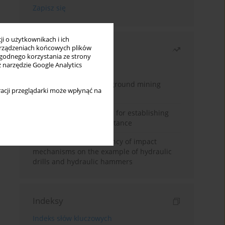
i o użytkownikach i ich
Najczęściej czytane
rządzeniach końcowych plików
wygodnego korzystania ze strony
z narzędzie Google Analytics
Miesiąc
Rok
Methodology for underground mining
acji przeglądarki może wpłynąć na
method selection
New theoretical method for establishing
indentation rolling resistance
Evaluation of the efficiency of impact
mechanisms on the example of hydraulic
drills and hydraulic hammers
Indeksy
Indeks słów kluczowych