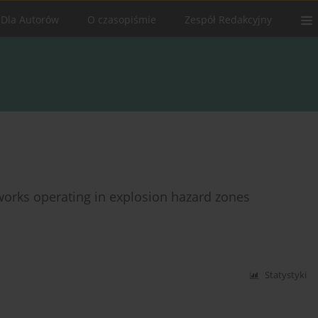
Dla Autorów
O czasopiśmie
Zespół Redakcyjny
tworks operating in explosion hazard zones
Statystyki