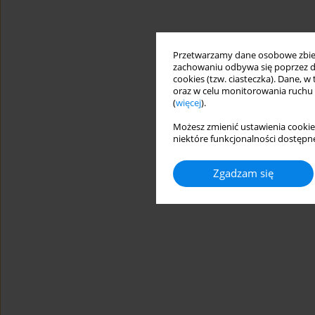
Przetwarzamy dane osobowe zbiera
zachowaniu odbywa się poprzez d
cookies (tzw. ciasteczka). Dane, w
oraz w celu monitorowania ruchu
(
więcej
).
Możesz zmienić ustawienia cookie
niektóre funkcjonalności dostępne
Zgadzam się