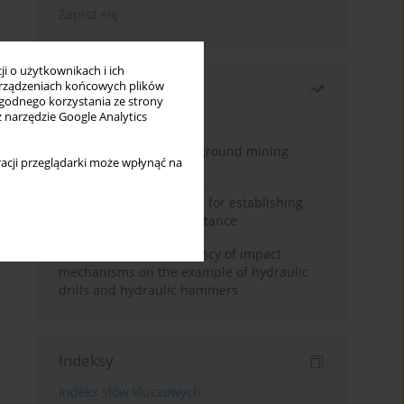
i o użytkownikach i ich
Najczęściej czytane
rządzeniach końcowych plików
wygodnego korzystania ze strony
z narzędzie Google Analytics
Miesiąc
Rok
Methodology for underground mining
acji przeglądarki może wpłynąć na
method selection
New theoretical method for establishing
indentation rolling resistance
Evaluation of the efficiency of impact
mechanisms on the example of hydraulic
drills and hydraulic hammers
Indeksy
Indeks słów kluczowych