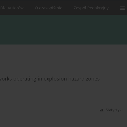
Dla Autorów
O czasopiśmie
Zespół Redakcyjny
tworks operating in explosion hazard zones
Statystyki