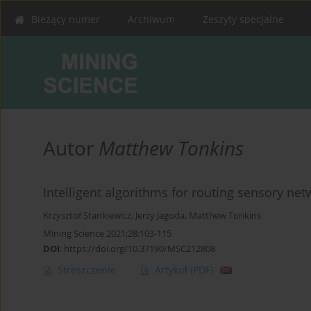
Bieżący numer
Archiwum
Zeszyty specjalne
Autor
Matthew Tonkins
Intelligent algorithms for routing sensory ne
Krzysztof Stankiewicz
,
Jerzy Jagoda
,
Matthew Tonkins
Mining Science 2021;28:103-115
DOI
:
https://doi.org/10.37190/MSC212808
Streszczenie
Artykuł
(PDF)