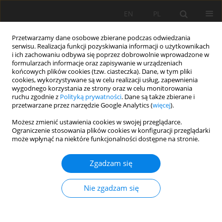
EN
PL
Przetwarzamy dane osobowe zbierane podczas odwiedzania
serwisu. Realizacja funkcji pozyskiwania informacji o użytkownikach
i ich zachowaniu odbywa się poprzez dobrowolnie wprowadzone w
formularzach informacje oraz zapisywanie w urządzeniach
końcowych plików cookies (tzw. ciasteczka). Dane, w tym pliki
cookies, wykorzystywane są w celu realizacji usług, zapewnienia
wygodnego korzystania ze strony oraz w celu monitorowania
ruchu zgodnie z
Polityką prywatności
. Dane są także zbierane i
2014 vol. 21
przetwarzane przez narzędzie Google Analytics (
więcej
).
Możesz zmienić ustawienia cookies w swojej przeglądarce.
Ograniczenie stosowania plików cookies w konfiguracji przeglądarki
może wpłynąć na niektóre funkcjonalności dostępne na stronie.
GIS-based method for wind
Zgadzam się
farm location multi-criteria
Nie zgadzam się
analysis
1
2
2,3
Michał Szurek
,
Jan Blachowski
,
Anna Nowacka