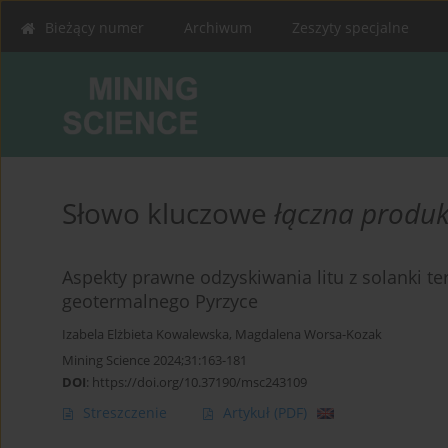
Bieżący numer
Archiwum
Zeszyty specjalne
Słowo kluczowe
łączna produkc
Aspekty prawne odzyskiwania litu z solanki t
geotermalnego Pyrzyce
Izabela Elżbieta Kowalewska
,
Magdalena Worsa-Kozak
Mining Science 2024;31:163-181
DOI
:
https://doi.org/10.37190/msc243109
Streszczenie
Artykuł
(PDF)