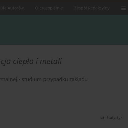
Dla Autorów
O czasopiśmie
Zespół Redakcyjny
ja ciepła i metali
ermalnej - studium przypadku zakładu
Statystyki