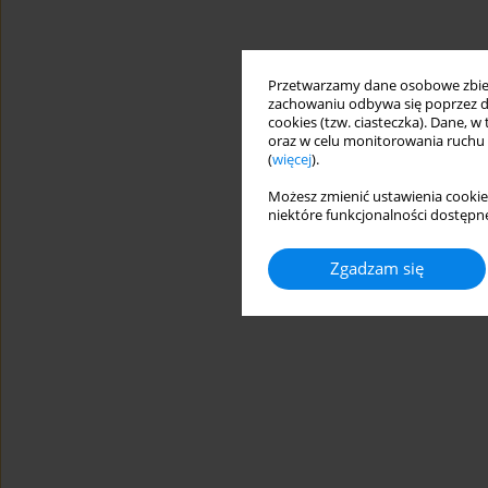
Przetwarzamy dane osobowe zbiera
zachowaniu odbywa się poprzez d
cookies (tzw. ciasteczka). Dane, w
oraz w celu monitorowania ruchu
(
więcej
).
Możesz zmienić ustawienia cookie
niektóre funkcjonalności dostępne
Zgadzam się