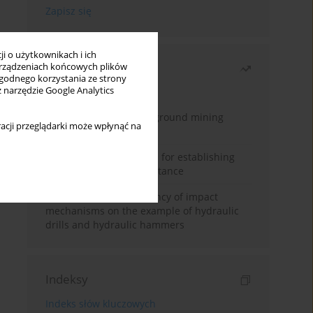
i o użytkownikach i ich
Najczęściej czytane
rządzeniach końcowych plików
wygodnego korzystania ze strony
z narzędzie Google Analytics
Miesiąc
Rok
Methodology for underground mining
acji przeglądarki może wpłynąć na
method selection
New theoretical method for establishing
indentation rolling resistance
Evaluation of the efficiency of impact
mechanisms on the example of hydraulic
drills and hydraulic hammers
Indeksy
Indeks słów kluczowych