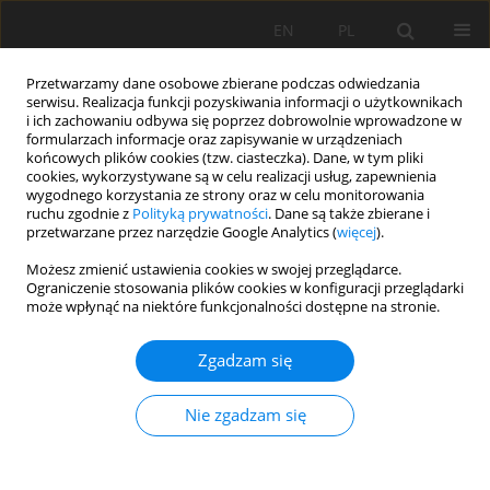
EN
PL
Przetwarzamy dane osobowe zbierane podczas odwiedzania
serwisu. Realizacja funkcji pozyskiwania informacji o użytkownikach
i ich zachowaniu odbywa się poprzez dobrowolnie wprowadzone w
formularzach informacje oraz zapisywanie w urządzeniach
końcowych plików cookies (tzw. ciasteczka). Dane, w tym pliki
cookies, wykorzystywane są w celu realizacji usług, zapewnienia
wygodnego korzystania ze strony oraz w celu monitorowania
ruchu zgodnie z
Polityką prywatności
. Dane są także zbierane i
Słowo kluczowe
kruszywa
przetwarzane przez narzędzie Google Analytics (
więcej
).
pomiedziowe
Możesz zmienić ustawienia cookies w swojej przeglądarce.
Ograniczenie stosowania plików cookies w konfiguracji przeglądarki
może wpłynąć na niektóre funkcjonalności dostępne na stronie.
Żużel odpadowy z pieca elektrycznego huty
Zgadzam się
miedzi "Głogów" jako surowiec do produkcji
kruszyw
Nie zgadzam się
Paweł Gambal
,
Artur Starowicz
Mining Science 2010;130(Special Issue 37):71-81
Statystyki