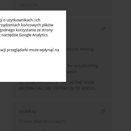
i o użytkownikach i ich
rządzeniach końcowych plików
Najczęściej czytane
wygodnego korzystania ze strony
z narzędzie Google Analytics
Miesiąc
Rok
Methodology for underground mining
acji przeglądarki może wpłynąć na
method selection
New theoretical method for establishing
indentation rolling resistance
DETERMINATION OF “mi” IN THE HOEK-
BROWN FAILURE CRITERION OF ROCKS
Indeksy
Indeks słów kluczowych