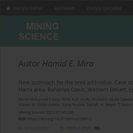
Bieżący numer
Archiwum
Zeszyty specjalne
Autor
Hamid E. Mira
New approach for the ores add-value. Case stu
Harra area, Bahariya Oasis, Western Desert, E
Mona Mohamed Fawzy
,
Reda A. El -Arafy
,
Ahmed E. Abdel Gawad
Marwa M. Abdel-Azeem
,
Rania Roshdi
,
Sameh, H. Negm
,
T. Nasr
,
Mining Science 2023;30:193-220
DOI
:
https://doi.org/10.37190/msc233013
Streszczenie
Artykuł
(PDF)