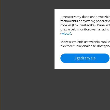
Przetwarzamy dane osobowe zbiera
zachowaniu odbywa się poprzez d
cookies (tzw. ciasteczka). Dane, w
oraz w celu monitorowania ruchu
(
więcej
).
Możesz zmienić ustawienia cookie
niektóre funkcjonalności dostępne
Zgadzam się