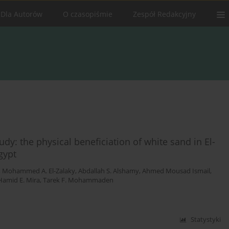
Dla Autorów
O czasopiśmie
Zespół Redakcyjny
dy: the physical beneficiation of white sand in El-
gypt
,
Mohammed A. El-Zalaky
,
Abdallah S. Alshamy
,
Ahmed Mousad Ismail
,
Hamid E. Mira
,
Tarek F. Mohammaden
Statystyki