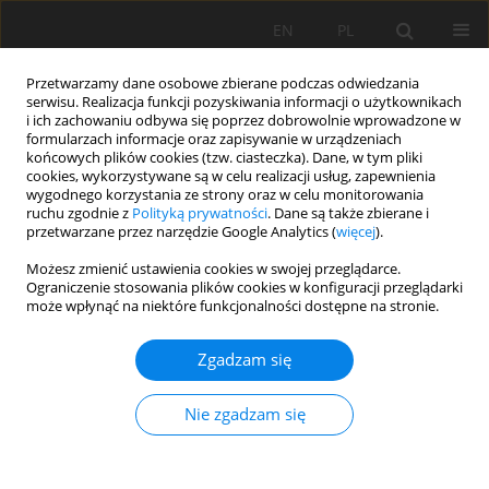
EN
PL
Przetwarzamy dane osobowe zbierane podczas odwiedzania
serwisu. Realizacja funkcji pozyskiwania informacji o użytkownikach
i ich zachowaniu odbywa się poprzez dobrowolnie wprowadzone w
formularzach informacje oraz zapisywanie w urządzeniach
końcowych plików cookies (tzw. ciasteczka). Dane, w tym pliki
cookies, wykorzystywane są w celu realizacji usług, zapewnienia
wygodnego korzystania ze strony oraz w celu monitorowania
ruchu zgodnie z
Polityką prywatności
. Dane są także zbierane i
Autor
Hongyu Wang
przetwarzane przez narzędzie Google Analytics (
więcej
).
Możesz zmienić ustawienia cookies w swojej przeglądarce.
Ograniczenie stosowania plików cookies w konfiguracji przeglądarki
STUDY ON INTENSIVE DESIGN AND CONTROL OF
może wpłynąć na niektóre funkcjonalności dostępne na stronie.
CHAMBER GROUP UNDER THE CONDITION OF
WEAK SURROUNDING ROCK
Zgadzam się
Jun Yang
,
Shilin Hou
,
Kaifang Zhou
,
Bowen Qiao
,
Hongyu Wang
,
Qinglong Wei
Nie zgadzam się
Mining Science 2019;26:223-240
DOI
:
https://doi.org/10.37190/msc192614
Statystyki