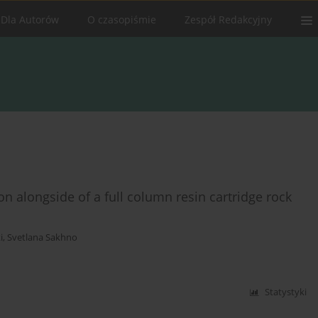
Dla Autorów
O czasopiśmie
Zespół Redakcyjny
on alongside of a full column resin cartridge rock
i
,
Svetlana Sakhno
Statystyki