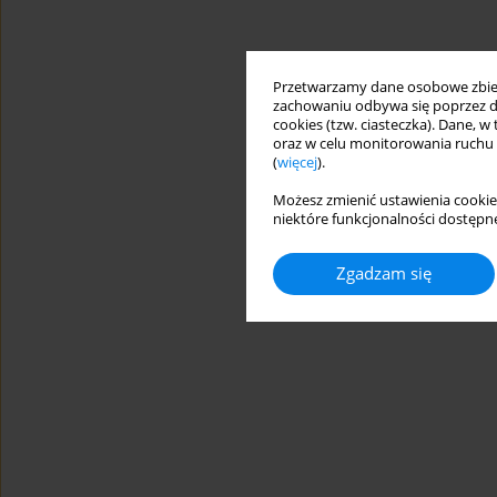
Przetwarzamy dane osobowe zbiera
zachowaniu odbywa się poprzez d
cookies (tzw. ciasteczka). Dane, w
oraz w celu monitorowania ruchu
(
więcej
).
Możesz zmienić ustawienia cookie
niektóre funkcjonalności dostępne
Zgadzam się