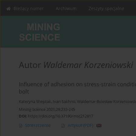
Bieżący numer
Archiwum
Zeszyty specjalne
Autor
Waldemar Korzeniowski
Influence of adhesion on stress-strain conditi
bolt
Kateryna Sheptak
,
Ivan Sakhno
,
Waldemar Bolesław Korzeniowsk
Mining Science 2021;28:233-245
DOI
:
https://doi.org/10.37190/msc212817
Streszczenie
Artykuł
(PDF)