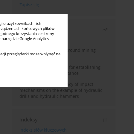
i o użytkownikach i ich
Najczęściej czytane
rządzeniach końcowych plików
wygodnego korzystania ze strony
z narzędzie Google Analytics
Miesiąc
Rok
Methodology for underground mining
acji przeglądarki może wpłynąć na
method selection
New theoretical method for establishing
indentation rolling resistance
Evaluation of the efficiency of impact
mechanisms on the example of hydraulic
drills and hydraulic hammers
Indeksy
Indeks słów kluczowych