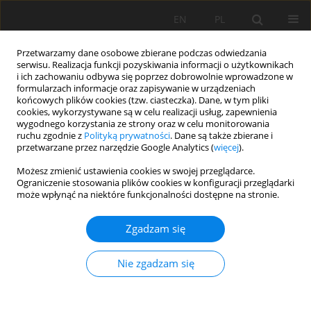
EN
PL
Przetwarzamy dane osobowe zbierane podczas odwiedzania
serwisu. Realizacja funkcji pozyskiwania informacji o użytkownikach
i ich zachowaniu odbywa się poprzez dobrowolnie wprowadzone w
formularzach informacje oraz zapisywanie w urządzeniach
końcowych plików cookies (tzw. ciasteczka). Dane, w tym pliki
cookies, wykorzystywane są w celu realizacji usług, zapewnienia
wygodnego korzystania ze strony oraz w celu monitorowania
ruchu zgodnie z
Polityką prywatności
. Dane są także zbierane i
Autor
Herbert Wirth
przetwarzane przez narzędzie Google Analytics (
więcej
).
Możesz zmienić ustawienia cookies w swojej przeglądarce.
Ograniczenie stosowania plików cookies w konfiguracji przeglądarki
Horizontal integration in the development
może wpłynąć na niektóre funkcjonalności dostępne na stronie.
strategy of mining companies
Zgadzam się
Jan Kudełko
,
Herbert Wirth
,
Cezary Bachowski
,
Joanna Katarzyna
Gacek
Nie zgadzam się
Mining Science 2015;22:101-114
DOI
:
https://doi.org/10.5277/msc152209
Statystyki