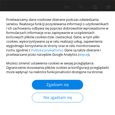
EN
PL
Przetwarzamy dane osobowe zbierane podczas odwiedzania
serwisu. Realizacja funkcji pozyskiwania informacji o użytkownikach
i ich zachowaniu odbywa się poprzez dobrowolnie wprowadzone w
formularzach informacje oraz zapisywanie w urządzeniach
końcowych plików cookies (tzw. ciasteczka). Dane, w tym pliki
cookies, wykorzystywane są w celu realizacji usług, zapewnienia
wygodnego korzystania ze strony oraz w celu monitorowania
ruchu zgodnie z
Polityką prywatności
. Dane są także zbierane i
Autor
Piotr Kulinowski
przetwarzane przez narzędzie Google Analytics (
więcej
).
Możesz zmienić ustawienia cookies w swojej przeglądarce.
Badania laboratoryjne układu tłumienia
Ograniczenie stosowania plików cookies w konfiguracji przeglądarki
może wpłynąć na niektóre funkcjonalności dostępne na stronie.
nadążnego urządzenia napinającego
Piotr Kasza
,
Piotr Kulinowski
Zgadzam się
Mining Science 2014;21(Special Issue 2):33-45
DOI
:
https://doi.org/10.5277/ms142104s
Nie zgadzam się
Statystyki
Streszczenie
Artykuł
(PDF)