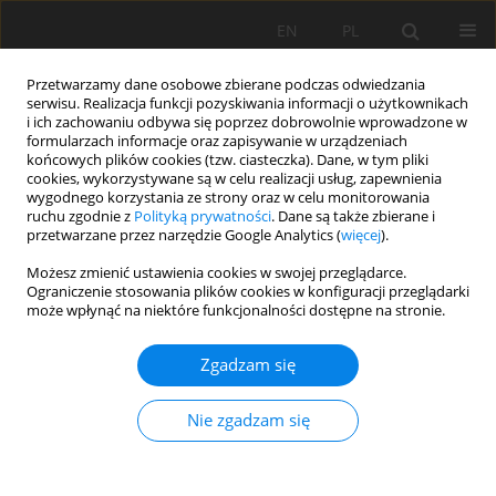
EN
PL
Przetwarzamy dane osobowe zbierane podczas odwiedzania
serwisu. Realizacja funkcji pozyskiwania informacji o użytkownikach
i ich zachowaniu odbywa się poprzez dobrowolnie wprowadzone w
formularzach informacje oraz zapisywanie w urządzeniach
końcowych plików cookies (tzw. ciasteczka). Dane, w tym pliki
cookies, wykorzystywane są w celu realizacji usług, zapewnienia
wygodnego korzystania ze strony oraz w celu monitorowania
ruchu zgodnie z
Polityką prywatności
. Dane są także zbierane i
35/2009 vol. 125
przetwarzane przez narzędzie Google Analytics (
więcej
).
Możesz zmienić ustawienia cookies w swojej przeglądarce.
Ograniczenie stosowania plików cookies w konfiguracji przeglądarki
może wpłynąć na niektóre funkcjonalności dostępne na stronie.
Odporność na ścieranie
Zgadzam się
kamienia naturalnego -
Nie zgadzam się
porównanie metod badawczych
1
Joanna Babińska