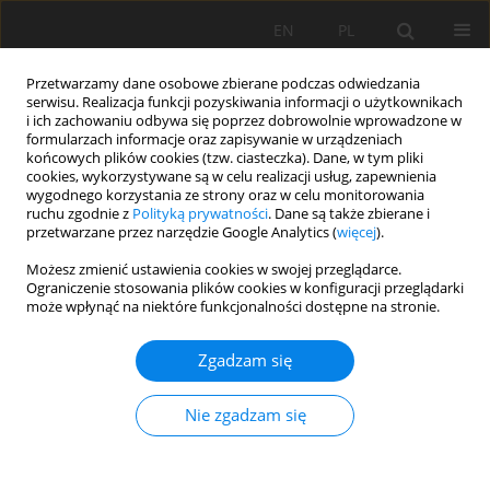
EN
PL
Przetwarzamy dane osobowe zbierane podczas odwiedzania
serwisu. Realizacja funkcji pozyskiwania informacji o użytkownikach
i ich zachowaniu odbywa się poprzez dobrowolnie wprowadzone w
formularzach informacje oraz zapisywanie w urządzeniach
końcowych plików cookies (tzw. ciasteczka). Dane, w tym pliki
cookies, wykorzystywane są w celu realizacji usług, zapewnienia
wygodnego korzystania ze strony oraz w celu monitorowania
ruchu zgodnie z
Polityką prywatności
. Dane są także zbierane i
Autor
Khochemane Lakhdar
przetwarzane przez narzędzie Google Analytics (
więcej
).
Możesz zmienić ustawienia cookies w swojej przeglądarce.
Ograniczenie stosowania plików cookies w konfiguracji przeglądarki
Impact of air pollution with dust in the Ouenza
może wpłynąć na niektóre funkcjonalności dostępne na stronie.
iron mine - NE Algeria
Zgadzam się
Abederahmane Nadhir
,
Khochemane Lakhdar
,
Gadri Larbi
,
Rais
Khaled
,
Bennis Ouafa
Nie zgadzam się
Mining Science 2018;25:33-45
DOI
:
https://doi.org/10.5277/msc182503
Statystyki