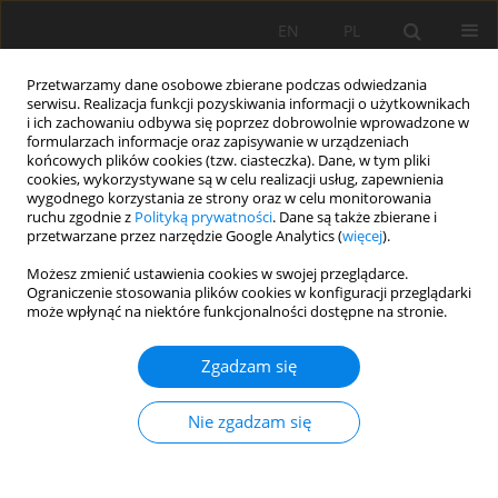
EN
PL
Przetwarzamy dane osobowe zbierane podczas odwiedzania
serwisu. Realizacja funkcji pozyskiwania informacji o użytkownikach
i ich zachowaniu odbywa się poprzez dobrowolnie wprowadzone w
formularzach informacje oraz zapisywanie w urządzeniach
końcowych plików cookies (tzw. ciasteczka). Dane, w tym pliki
cookies, wykorzystywane są w celu realizacji usług, zapewnienia
wygodnego korzystania ze strony oraz w celu monitorowania
ruchu zgodnie z
Polityką prywatności
. Dane są także zbierane i
Autor
Rais Khaled
przetwarzane przez narzędzie Google Analytics (
więcej
).
Możesz zmienić ustawienia cookies w swojej przeglądarce.
Ograniczenie stosowania plików cookies w konfiguracji przeglądarki
Impact of air pollution with dust in the Ouenza
może wpłynąć na niektóre funkcjonalności dostępne na stronie.
iron mine - NE Algeria
Zgadzam się
Abederahmane Nadhir
,
Khochemane Lakhdar
,
Gadri Larbi
,
Rais
Khaled
,
Bennis Ouafa
Nie zgadzam się
Mining Science 2018;25:33-45
DOI
:
https://doi.org/10.5277/msc182503
Statystyki