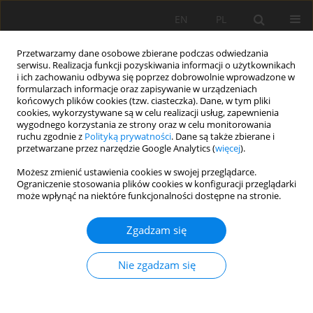
EN
PL
Przetwarzamy dane osobowe zbierane podczas odwiedzania
serwisu. Realizacja funkcji pozyskiwania informacji o użytkownikach
i ich zachowaniu odbywa się poprzez dobrowolnie wprowadzone w
formularzach informacje oraz zapisywanie w urządzeniach
końcowych plików cookies (tzw. ciasteczka). Dane, w tym pliki
cookies, wykorzystywane są w celu realizacji usług, zapewnienia
wygodnego korzystania ze strony oraz w celu monitorowania
ruchu zgodnie z
Polityką prywatności
. Dane są także zbierane i
Special Issue 43/2013 vol. 136
przetwarzane przez narzędzie Google Analytics (
więcej
).
Możesz zmienić ustawienia cookies w swojej przeglądarce.
Ograniczenie stosowania plików cookies w konfiguracji przeglądarki
może wpłynąć na niektóre funkcjonalności dostępne na stronie.
Właściwości absorpcyjne
Zgadzam się
kruszyw drogowych
Nie zgadzam się
1
Monika Zięba
Więcej