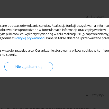
Statystyki
ne podczas odwiedzania serwisu. Realizacja funkcji pozyskiwania informacj
obrowolnie wprowadzone w formularzach informacje oraz zapisywanie w u
w zakresie dokumentowania złóż surowców skalnych
 tym pliki cookies, wykorzystywane są w celu realizacji usług, zapewnienia 
 zgodnie z
Polityką prywatności
. Dane są także zbierane i przetwarzane prze
na Specylak-Skrzypecka
,
Grażyna Ślusarczyk
s w swojej przeglądarce. Ograniczenie stosowania plików cookies w konfigur
 na stronie.
Statystyki
Nie zgadzam się
ne w górnictwie - przegląd zastosowań
Statystyki