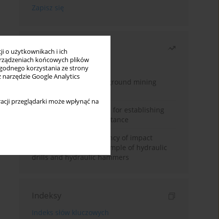
Najczęściej czytane
i o użytkownikach i ich
rządzeniach końcowych plików
Miesiąc
Rok
wygodnego korzystania ze strony
z narzędzie Google Analytics
Methodology for underground mining
method selection
acji przeglądarki może wpłynąć na
New theoretical method for establishing
indentation rolling resistance
Evaluation of the efficiency of impact
mechanisms on the example of hydraulic
drills and hydraulic hammers
Indeksy
Indeks słów kluczowych