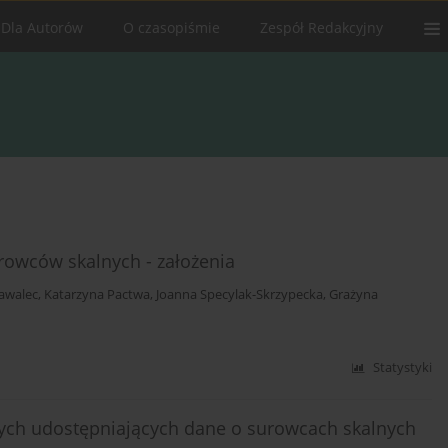
Dla Autorów
O czasopiśmie
Zespół Redakcyjny
rowców skalnych - założenia
awalec
,
Katarzyna Pactwa
,
Joanna Specylak-Skrzypecka
,
Grażyna
Statystyki
ych udostępniających dane o surowcach skalnych