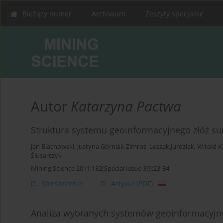
Bieżący numer
Archiwum
Zeszyty specjalne
Autor
Katarzyna Pactwa
Struktura systemu geoinformacyjnego złóż su
Jan Blachowski
,
Justyna Górniak-Zimroz
,
Leszek Jurdziak
,
Witold K
Ślusarczyk
Mining Science 2011;132(Special Issue 39):23-34
Streszczenie
Artykuł
(PDF)
Analiza wybranych systemów geoinformacyjn