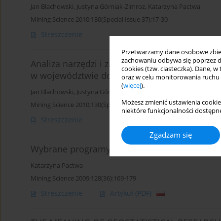
Jan Blachowski
,
Justyna Górniak-Zimroz
,
Katarzyna Pactwa
Mining Science 2010;130(Special Issue 37):17-30
Streszczenie
Przetwarzamy dane osobowe zbiera
zachowaniu odbywa się poprzez d
Analiza narzędzi i zasobów informacyjnych 
cookies (tzw. ciasteczka). Dane, w
w województwie dolnośląskim
oraz w celu monitorowania ruchu
(
więcej
).
Jan Blachowski
,
Justyna Górniak-Zimroz
,
Katarzyna Pactwa
,
Justy
Możesz zmienić ustawienia cookie
Mining Science 2010;130(Special Issue 37):31-40
niektóre funkcjonalności dostępne
Streszczenie
Zgadzam się
Wybrane programy komputerowe wykorzystywa
Katarzyna Pactwa
Mining Science 2009;128(36):169-179
Streszczenie
Artykuł
(PDF)