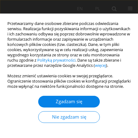
EN
PL
Przetwarzamy dane osobowe zbierane podczas odwiedzania
serwisu. Realizacja funkcji pozyskiwania informacji o użytkownikach
i ich zachowaniu odbywa się poprzez dobrowolnie wprowadzone w
formularzach informacje oraz zapisywanie w urządzeniach
końcowych plików cookies (tzw. ciasteczka). Dane, w tym pliki
cookies, wykorzystywane są w celu realizacji usług, zapewnienia
wygodnego korzystania ze strony oraz w celu monitorowania
ruchu zgodnie z
Polityką prywatności
. Dane są także zbierane i
Special Issue 37/2010 vol. 130
przetwarzane przez narzędzie Google Analytics (
więcej
).
Możesz zmienić ustawienia cookies w swojej przeglądarce.
Ograniczenie stosowania plików cookies w konfiguracji przeglądarki
może wpłynąć na niektóre funkcjonalności dostępne na stronie.
Metoda oceny uwarunkowań
Zgadzam się
technicznych i ekonomicznych
Nie zgadzam się
utylizacji odpadów z produkcji
górniczej