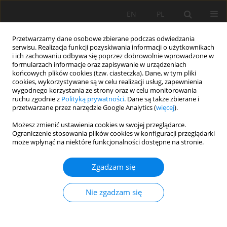
EN
PL
Przetwarzamy dane osobowe zbierane podczas odwiedzania
serwisu. Realizacja funkcji pozyskiwania informacji o użytkownikach
i ich zachowaniu odbywa się poprzez dobrowolnie wprowadzone w
formularzach informacje oraz zapisywanie w urządzeniach
końcowych plików cookies (tzw. ciasteczka). Dane, w tym pliki
cookies, wykorzystywane są w celu realizacji usług, zapewnienia
wygodnego korzystania ze strony oraz w celu monitorowania
ruchu zgodnie z
Polityką prywatności
. Dane są także zbierane i
36/2009 vol. 128
przetwarzane przez narzędzie Google Analytics (
więcej
).
Możesz zmienić ustawienia cookies w swojej przeglądarce.
Ograniczenie stosowania plików cookies w konfiguracji przeglądarki
może wpłynąć na niektóre funkcjonalności dostępne na stronie.
Parametry klasyfikacyjne skał
Zgadzam się
stropowych i aktywność
Nie zgadzam się
sejsmiczna w O/ZG "LUBIN"
1
2
Anna Gogolewska
,
Marcin Michalak