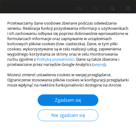
EN
PL
Przetwarzamy dane osobowe zbierane podczas odwiedzania
serwisu. Realizacja funkcji pozyskiwania informacji o użytkownikach
i ich zachowaniu odbywa się poprzez dobrowolnie wprowadzone w
formularzach informacje oraz zapisywanie w urządzeniach
końcowych plików cookies (tzw. ciasteczka). Dane, w tym pliki
cookies, wykorzystywane są w celu realizacji usług, zapewnienia
wygodnego korzystania ze strony oraz w celu monitorowania
ruchu zgodnie z
Polityką prywatności
. Dane są także zbierane i
Special Issue 41/2012 vol. 134
przetwarzane przez narzędzie Google Analytics (
więcej
).
Możesz zmienić ustawienia cookies w swojej przeglądarce.
Ograniczenie stosowania plików cookies w konfiguracji przeglądarki
może wpłynąć na niektóre funkcjonalności dostępne na stronie.
Hałas niskoczęstotliwościowy w
Zgadzam się
górnictwie skalnym
Nie zgadzam się
1
Michał Stopa
Więcej