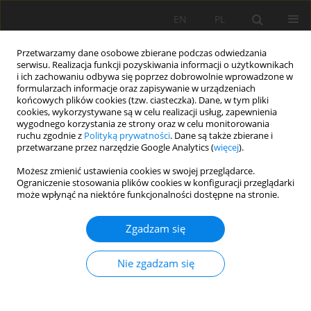
EN
PL
Przetwarzamy dane osobowe zbierane podczas odwiedzania
serwisu. Realizacja funkcji pozyskiwania informacji o użytkownikach
i ich zachowaniu odbywa się poprzez dobrowolnie wprowadzone w
formularzach informacje oraz zapisywanie w urządzeniach
końcowych plików cookies (tzw. ciasteczka). Dane, w tym pliki
cookies, wykorzystywane są w celu realizacji usług, zapewnienia
wygodnego korzystania ze strony oraz w celu monitorowania
ruchu zgodnie z
Polityką prywatności
. Dane są także zbierane i
Special Issue 39/2011 vol. 132
przetwarzane przez narzędzie Google Analytics (
więcej
).
Możesz zmienić ustawienia cookies w swojej przeglądarce.
Ograniczenie stosowania plików cookies w konfiguracji przeglądarki
może wpłynąć na niektóre funkcjonalności dostępne na stronie.
Możliwości ograniczania
Zgadzam się
niekorzystnych oddziaływań
Nie zgadzam się
robót strzałowych w
odkrywkowych zakładach