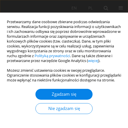
EN
PL
Przetwarzamy dane osobowe zbierane podczas odwiedzania
serwisu. Realizacja funkcji pozyskiwania informacji o użytkownikach
i ich zachowaniu odbywa się poprzez dobrowolnie wprowadzone w
formularzach informacje oraz zapisywanie w urządzeniach
końcowych plików cookies (tzw. ciasteczka). Dane, w tym pliki
cookies, wykorzystywane są w celu realizacji usług, zapewnienia
wygodnego korzystania ze strony oraz w celu monitorowania
ruchu zgodnie z
Polityką prywatności
. Dane są także zbierane i
Special Issue 43/2013 vol. 136
przetwarzane przez narzędzie Google Analytics (
więcej
).
Możesz zmienić ustawienia cookies w swojej przeglądarce.
Ograniczenie stosowania plików cookies w konfiguracji przeglądarki
może wpłynąć na niektóre funkcjonalności dostępne na stronie.
Zastosowanie technik
Zgadzam się
sonarowych i wspomagania
Nie zgadzam się
GPS do pomiarów
eksploatowanych akwenów