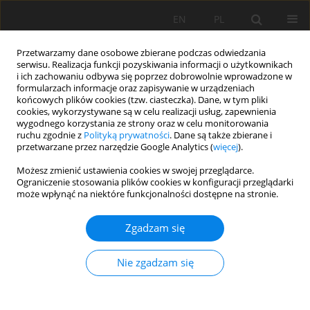
EN
PL
Przetwarzamy dane osobowe zbierane podczas odwiedzania
serwisu. Realizacja funkcji pozyskiwania informacji o użytkownikach
i ich zachowaniu odbywa się poprzez dobrowolnie wprowadzone w
formularzach informacje oraz zapisywanie w urządzeniach
końcowych plików cookies (tzw. ciasteczka). Dane, w tym pliki
cookies, wykorzystywane są w celu realizacji usług, zapewnienia
wygodnego korzystania ze strony oraz w celu monitorowania
ruchu zgodnie z
Polityką prywatności
. Dane są także zbierane i
Autor
Stefan Góralczyk
przetwarzane przez narzędzie Google Analytics (
więcej
).
Możesz zmienić ustawienia cookies w swojej przeglądarce.
WYKORZYSTANIE POWIETRZNYCH STOŁÓW
Ograniczenie stosowania plików cookies w konfiguracji przeglądarki
może wpłynąć na niektóre funkcjonalności dostępne na stronie.
KONCENTRACYJNYCH FGX DO OCZYSZCZANIA
KRUSZYW NATURALNYCH ŁAMANYCH
Zgadzam się
Stefan Góralczyk
,
Wiesław Blaschke
,
Wiesław Kozioł
,
Wojciech Sobko
Mining Science 2016;23(Special Issue 1):37-46
Nie zgadzam się
DOI
:
https://doi.org/10.5277/mscma1622305
Statystyki
Streszczenie
Artykuł
(PDF)